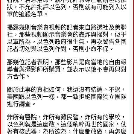
者說，若想活命，就不允許報導巴勒斯坦的慘
狀，不允許批評以色列，否則就有可能列入以
軍的追殺名單。
揭露幾則音樂會視頻的記者來自路透社及美聯
社，那些視頻顯示音樂會的轟炸與掃射，似乎
以軍所為。以色列政府很生氣，再次警告各國
記者切勿與以色列作對，否則小命不保。
那幾位記者表明，那些影片是向當地的自由報
導者與攝影師所購買，並表示以後不會再與對
方合作。
關於此事的真相如何，我還沒有結論。不過，
美國跟以色列一樣，都一致拒絕國際獨立團隊
進行調查。
炸所有醫院，炸所有難民營，炸所有的學校，
以色列就是這麼敢。這個納粹再世的國家，仗
著有核武器，為所欲為，什麼都敢做，再怎麼