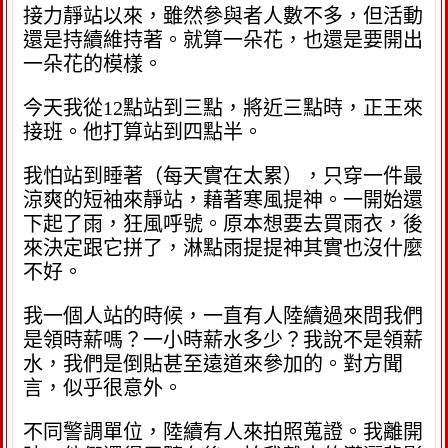
接力靜站以來，雖然參與者人數不多，但活動
還是持續維持著。就算一朵花，也還是要開出
一朵花的模樣。
今天我從12點站到三點，將近三點時，正王來
接班。他打算站到四點半。
我怕站到睡著（每天實在太累），只穿一件最
涼爽的短袖來靜站，藉著寒風提神。一開始還
下起了雨，狂風呼號。原本想要去買雨衣，後
來決定跟它拼了，淋點雨提提神其實也沒什麼
不好。
我一個人站的時候，一直有人陸續過來問我們
是領時薪嗎？一小時薪水多少？我說不是領薪
水，我們是倒貼甚至遠道來參加的。對方聞
言，似乎很意外。
不同警調單位，陸續有人來拍照蒐證。我離開