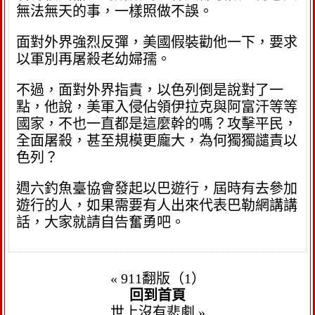
無法無天的事，一樣照做不誤。
面對外界強烈反彈，美國假裝勸他一下，要求
以軍別再屠殺老幼婦孺。
不過，面對外界指責，以色列倒是說對了一
點，他說，美軍入侵佔領伊拉克與阿富汗等等
國家，不也一直都是這麼幹的嗎？攻擊平民，
全面屠殺，甚至規模更龐大，為何獨獨譴責以
色列？
週六釣魚臺協會發起以巴遊行，屆時有去參加
遊行的人，如果需要有人出來代表巴勒網講講
話，大家就請自告奮勇吧。
«
911翻版（1）
回到首頁
世上沒有悲劇
»