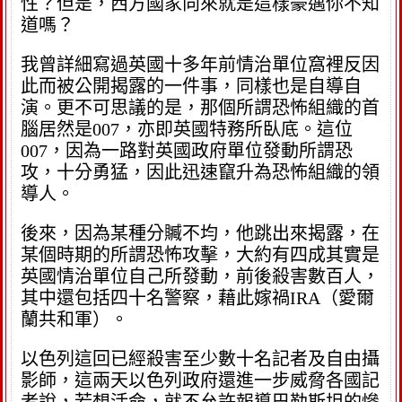
性？但是，西方國家向來就是這樣豪邁你不知
道嗎？
我曾詳細寫過英國十多年前情治單位窩裡反因
此而被公開揭露的一件事，同樣也是自導自
演。更不可思議的是，那個所謂恐怖組織的首
腦居然是007，亦即英國特務所臥底。這位
007，因為一路對英國政府單位發動所謂恐
攻，十分勇猛，因此迅速竄升為恐怖組織的領
導人。
後來，因為某種分贓不均，他跳出來揭露，在
某個時期的所謂恐怖攻擊，大約有四成其實是
英國情治單位自己所發動，前後殺害數百人，
其中還包括四十名警察，藉此嫁禍IRA（愛爾
蘭共和軍）。
以色列這回已經殺害至少數十名記者及自由攝
影師，這兩天以色列政府還進一步威脅各國記