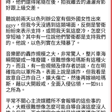
時，他們還得尾隨在後，拍我離去的瀟灑背影
好跟上級交差。
聽說前兩天以色列辦公室有個外國女性出來
ggyy，但我今天沒遇到這類場面，反倒是警衛
紛紛來表示支持，或問我天氣這麼冷，怎麼只
穿短袖？其中有一位說他們警衛都是支持我們
的。他說，以色列實在太殘暴了。
音樂節的轟炸規模之大，非常驚人，整片車海
瞬間變成一堆廢鐵，很難想像哈瑪斯有這種火
力。而且，有一些視頻及倖存者訪談，在在明
確指向以軍所為。表面上說是誤炸，但我看是
故意自己炸自己，擴大傷亡，然後再嫁禍哈瑪
斯，藉以大開殺戒，全面入侵佔領，一如911
之所為。
平常不關心主流媒體所不會報導的這些事的
人，大概很難想像怎麼可能自導自演這麼沒人