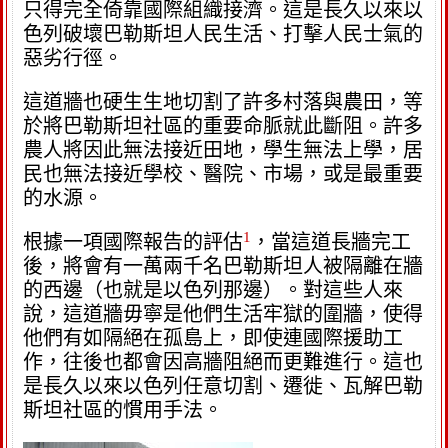
只得完全倚靠國際組織接濟。這是長久以來以
色列破壞巴勒斯坦人民生活、打擊人民士氣的
惡劣行徑。
這道牆也硬生生地切割了許多村落與農田，等
於將巴勒斯坦社區的重要命脈就此斷阻。許多
農人將因此無法接近田地，學生無法上學，居
民也無法接近學校、醫院、市場，或是最重要
的水源。
1
根據一項國際報告的評估
，當這道長牆完工
後，將會有一萬兩千名巴勒斯坦人被隔離在牆
的西邊（也就是以色列那邊）。對這些人來
說，這道牆毋寧是他們生活牢獄的圍牆，使得
他們有如隔絕在孤島上，即使連國際援助工
作，往後也都會因高牆阻絕而更難進行。這也
是長久以來以色列任意切割、遷徙、瓦解巴勒
斯坦社區的慣用手法。