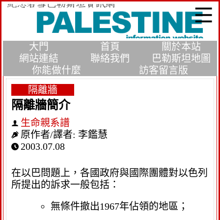
大門
首頁
關於本站
網站連結
聯絡我們
巴勒斯坦地圖
你能做什麼
訪客留言版
隔離牆
隔離牆簡介
生命親系譜
原作者/譯者:
李鑑慧
2003.07.08
在以巴問題上，各國政府與國際團體對以色列
所提出的訴求一般包括：
無條件撤出1967年佔領的地區；