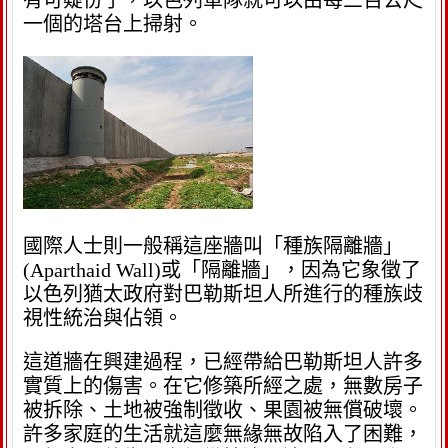
有可疑份子，以色列軍隊就可以由每三百公尺
一個的塔台上掃射。
國際人士則一般稱這座牆叫「種族隔離牆」
(Aparthaid Wall)或「隔離牆」，因為它象徵了
以色列猶太政府對巴勒斯坦人所進行的種族歧
視性統治與佔領。
這道牆在興建過程，已經帶給巴勒斯坦人許多
實質上的傷害。在它修築所經之處，無數房子
被拆除、土地被強制徵收、果園被無償破壞。
許多家庭的生活就這麼無緣無故陷入了困難，