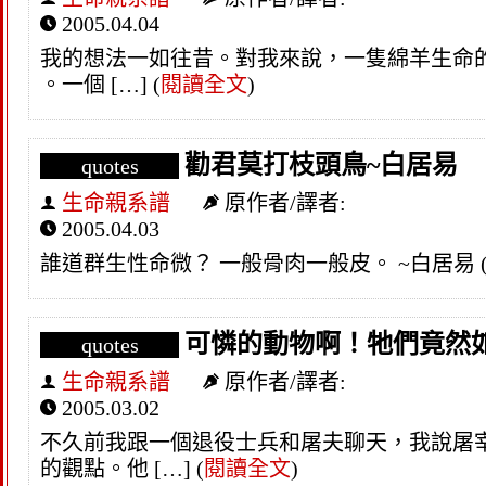
2005.04.04
我的想法一如往昔。對我來說，一隻綿羊生命的
。一個 […]
(
閱讀全文
)
勸君莫打枝頭鳥~白居易
quotes
生命親系譜
原作者/譯者:
2005.04.03
誰道群生性命微？ 一般骨肉一般皮。 ~白居易
可憐的動物啊！牠們竟然
quotes
生命親系譜
原作者/譯者:
2005.03.02
不久前我跟一個退役士兵和屠夫聊天，我說屠
的觀點。他 […]
(
閱讀全文
)