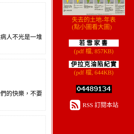
失去的土地-年表
(點小圖看大圖)
了病人不光是一堆
若雪家書
(pdf 檔, 857KB)
伊拉克淪陷紀實
(pdf 檔, 644KB)
牠們的快樂，不要
RSS 訂閱本站