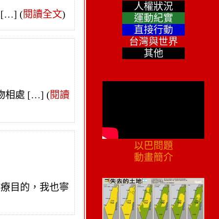
人權狀況
[…]
(
閱讀全文
)
運動紀實
直接行動
台灣與世界
其他
相處 […]
(
閱讀
以巴問題
動畫簡介
醫療目的，我也寧