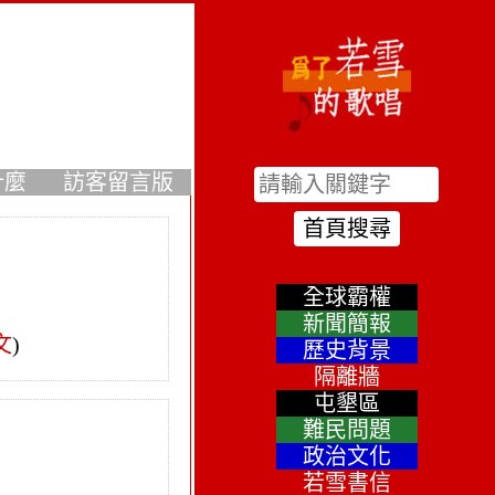
什麼
訪客留言版
全球霸權
新聞簡報
文
)
歷史背景
隔離牆
屯墾區
難民問題
政治文化
若雪書信