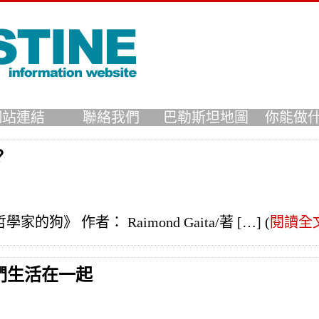
網站連結
聯絡我們
巴勒斯坦地圖
你能做
？
家的狗》 作者： Raimond Gaita/著 […]
(
閱讀全
們生活在一起