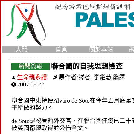
大門
首頁
關於本站
聯合國的自我思想檢查
新聞簡報
生命親系譜
原作者/譯者:
李鑑慧 編譯
2007.06.22
聯合國中東特使Alvaro de Soto在今
平所做的努力。
de Soto是祕魯籍外交官，在聯合國任職已
被英國衛報取得並公佈全文。