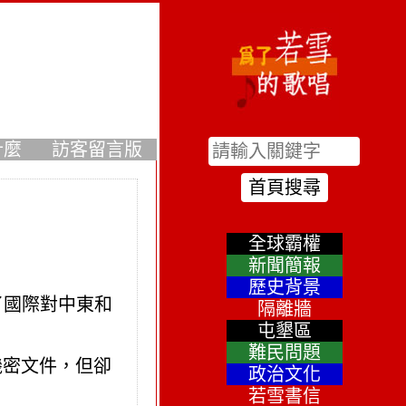
什麼
訪客留言版
全球霸權
新聞簡報
歷史背景
撓了國際對中東和
隔離牆
屯墾區
難民問題
機密文件，但卻
政治文化
若雪書信