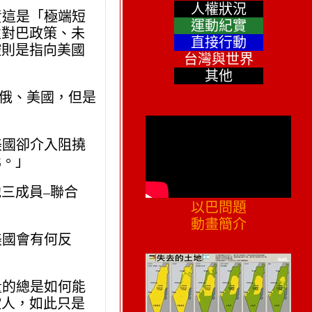
人權狀況
責這是「極端短
運動紀實
性對巴政策、未
直接行動
控則是指向美國
台灣與世界
其他
蘇俄、美國，但是
。
美國卻介入阻撓
化。」
三成員–聯合
以巴問題
動畫簡介
美國會有何反
量的總是如何能
欺人，如此只是