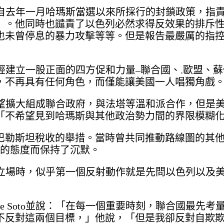
了國際自去年一月哈瑪斯當選以來所採行的封鎖政策，指
」。他同時也譴責了以色列必然求得反效果的排斥
也未曾停息的暴力攻擊等等。但是報告最嚴厲的指
際曾經建立一股正面的四方促和力量–聯合國、.歐盟、
，不再具有任何角色，而僅能讓美國一人唱獨角戲
即希望擴大組成聯合政府，與法塔等溫和派合作，但是
「不希望見到哈瑪斯與其他政治勢力間的界限模糊
巴勒斯坦稅收的舉措。當時曾共同推動路線圖的其他
國的態度而保持了沉默。
採取立場時，似乎第一個反射動作就是先問以色列以及
 Soto並說：「在每一個重要時刻，聯合國最先考
不反對這兩個目標，」他說，「但是我卻反對自欺