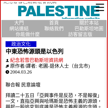
大門
首頁
關於本站
網站連結
聯絡我們
巴勒斯坦地圖
你能做什麼
訪客留言版
政治文化
中東恐怖源頭是以色列
紀念若雪巴勒斯坦資訊網
原作者/譯者:
老圃-退休人士（台北市)
2004.03.26
聯合報 民意論壇
拜讀二十五日「亞興事件是反恐，不是報復」
一文，直指亞興與哈瑪斯是恐怖主義的源頭，
興起一股追究到底誰是恐怖主義根源的念頭。