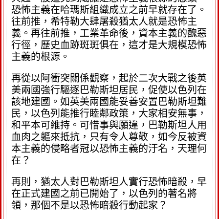
恐怖主義在哈瑪斯組織成立之前早就存在了。
往前推，希特勒大肆屠殺猶太人就是恐怖主
義。再往前推，工業革命後，資本主義的醜惡
行徑，歷史血跡斑斑俱在，這才是大規模恐怖
主義的根源。
再從以阿衝突關係觀察，起於二次大戰之後英
美兩國強行驅逐巴勒斯坦居民，促使以色列在
該地建國。如英美兩國能妥善安置巴勒斯坦難
民，以色列能推行睦鄰政策，大家相安無事，
和平本可維持。可惜事與願違，巴勒斯坦人用
血肉之軀來抵抗，只有令人尊敬，如今反被資
本主義的侵略者冠以恐怖主義的汙名，天理何
在？
再則，猶太人對巴勒斯坦人實行恐怖暗殺，早
在正式建國之前已開始了，以色列的著名將
領，那個不是以恐怖暗殺行動起家？