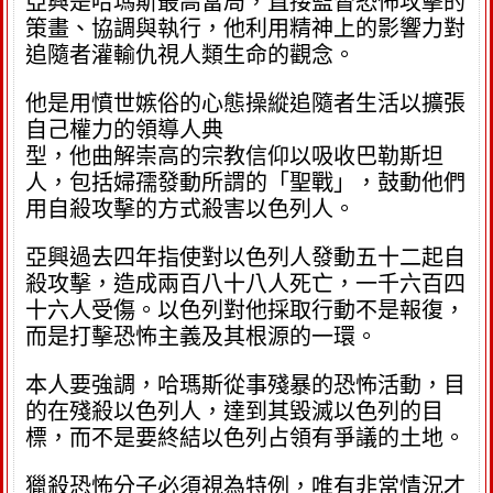
亞興是哈瑪斯最高當局，直接監督恐怖攻擊的
策畫、協調與執行，他利用精神上的影響力對
追隨者灌輸仇視人類生命的觀念。
他是用憤世嫉俗的心態操縱追隨者生活以擴張
自己權力的領導人典
型，他曲解崇高的宗教信仰以吸收巴勒斯坦
人，包括婦孺發動所謂的「聖戰」，鼓動他們
用自殺攻擊的方式殺害以色列人。
亞興過去四年指使對以色列人發動五十二起自
殺攻擊，造成兩百八十八人死亡，一千六百四
十六人受傷。以色列對他採取行動不是報復，
而是打擊恐怖主義及其根源的一環。
本人要強調，哈瑪斯從事殘暴的恐怖活動，目
的在殘殺以色列人，達到其毀滅以色列的目
標，而不是要終結以色列占領有爭議的土地。
獵殺恐怖分子必須視為特例，唯有非常情況才