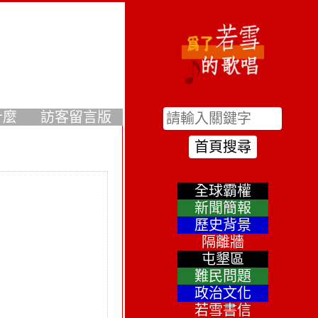
什麼
訪客留言版
全球霸權
新聞簡報
歷史背景
隔離牆
屯墾區
難民問題
政治文化
若雪書信