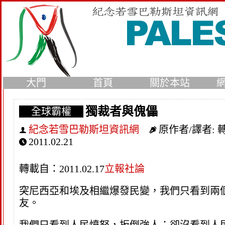
大門
首頁
關於本站
獨裁者與傀儡
全球霸權
紀念若雪巴勒斯坦資訊網
原作者/譯者:
2011.02.21
轉載自：2011.02.17
立報社論
突尼西亞和埃及相繼爆發民變，我們只看到兩
友。