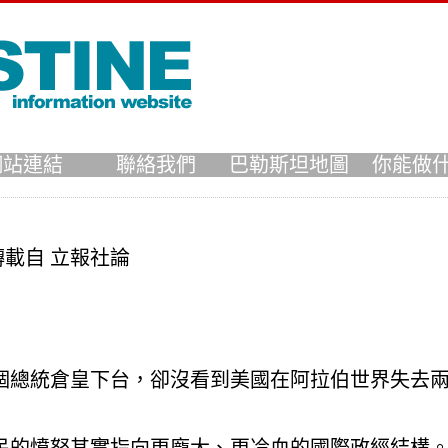
網站連結
聯絡我們
巴勒斯坦地圖
你能做
轉載自 立報社論
個總統倉皇下台，卻沒看到美國在阿拉伯世界失去