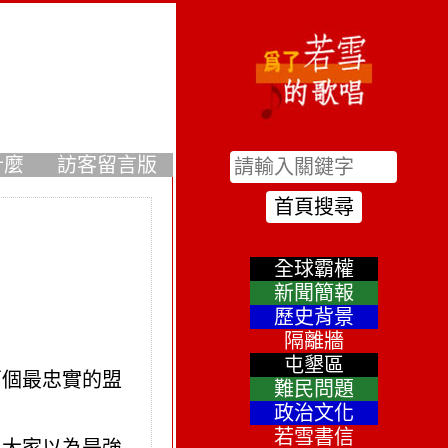
什麼
訪客留言版
全球霸權
新聞簡報
歷史背景
隔離牆
屯墾區
兩個最忠實的盟
難民問題
政治文化
若雪書信