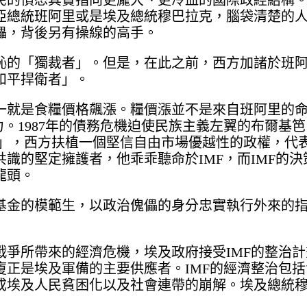
民的憤怒其實指向更龐大、更冷血的國際政經結構
亞總統班阿里或是埃及總統穆巴拉克，腦袋清楚的
儡，背後另有操線的高手。
恥的「獨裁者」。但是，在此之前，西方加諸於班
和平捍衛者」。
一就是食糧價格飆漲。糧價漲並不是來自班阿里的
1987年的債務危機迫使民族主義左翼的布爾基笆（H
化債信」，西方扶植一個堅信自由市場優越性的政權，代
共識的堅定擁護者，他乖乖聽命於IMF，而IMF的
龍頭。
基金的模範生，以政治傀儡的身分忠實執行外來的
決戰爭所帶來的經濟危機，埃及政府接受IMF的整治
廈正是埃及軍備的主要供應者。IMF的經濟整治包
成埃及人民貧困化以及社會連帶的崩解。埃及總統