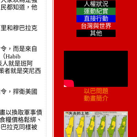
。大家以為是強
人權狀況
人民都知道，他
運動紀實
直接行動
台灣與世界
阿里和穆巴拉克
其他
命令，而是來自
abib
表人就是班阿
決策者就是突尼西
以巴問題
指令，捍衛美國
動畫簡介
計畫以換取軍事債
括食糧價格鬆綁、
穆巴拉克同樣被