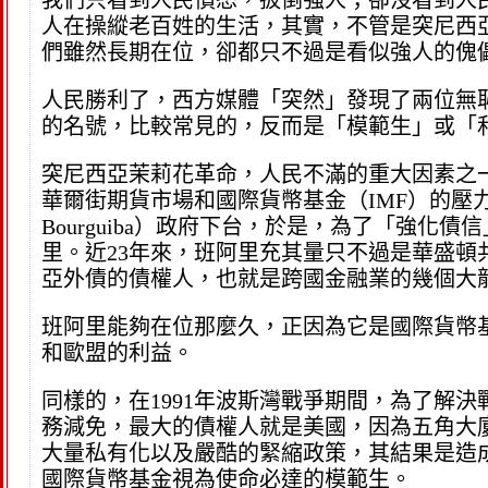
我們只看到人民憤怒，扳倒強人；卻沒看到人
人在操縱老百姓的生活，其實，不管是突尼西
們雖然長期在位，卻都只不過是看似強人的傀
人民勝利了，西方媒體「突然」發現了兩位無
的名號，比較常見的，反而是「模範生」或「
突尼西亞茉莉花革命，人民不滿的重大因素之
華爾街期貨市場和國際貨幣基金（IMF）的壓力。
Bourguiba）政府下台，於是，為了「強
里。近23年來，班阿里充其量只不過是華盛頓
亞外債的債權人，也就是跨國金融業的幾個大
班阿里能夠在位那麼久，正因為它是國際貨幣
和歐盟的利益。
同樣的，在1991年波斯灣戰爭期間，為了解
務減免，最大的債權人就是美國，因為五角大
大量私有化以及嚴酷的緊縮政策，其結果是造
國際貨幣基金視為使命必達的模範生。