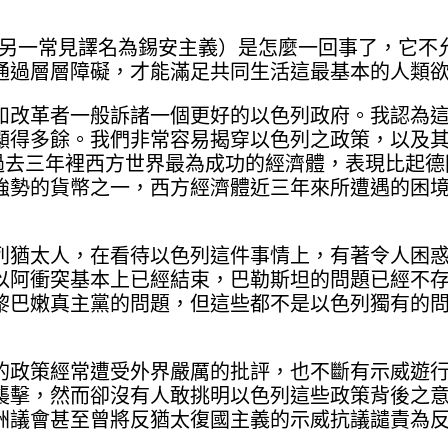
sm；另一常見譯名為錫安主義）是怎麼一回事了，它不
通過層層障礙，才能滿足共同生活這最基本的人類
如改革者一般訴諸一個更好的以色列政府。我認為
顯得多餘。我們非常容易揭穿以色列之政策，以及
列是過去三年裡西方世界最為成功的經濟體，表現比起
強勢的貨幣之一，西方經濟體近三年來所遭遇的困
列猶太人，在看待以色列這件事情上，有著令人困
以阿衝突基本上已經結束，巴勒斯坦的問題已經不
黎巴嫩真主黨的問題，但這些都不是以色列獨有的
的政策經常遭受外界嚴厲的批評，也不斷有示威遊
襲擊，然而卻沒有人敢挑明以色列這些政策背後之
洲議會甚至曾將反猶太復國主義的示威抗議譴責為