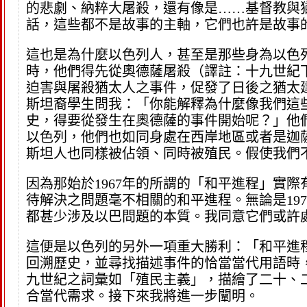
的悲劇、納粹大屠殺，還有像是……基督教與
話，這些都不是故事的主軸，它們也許是故事
這也是為什麼以色列人，甚至是那些身為以色
時，他們得先從奧德薩屠殺（譯註：十九世紀下
迫害與屠殺猶太人之事件，促發了日後之猶太
斯坦裔學生問我：「你能解釋為什麼像我們這些
史，得要從發生在奧德薩的事件開始呢？」他
以色列，他們也如同身處在西岸地區或者是迦
斯坦人也同樣被佔領、同時被殖民。假使我們
因為那始於1967年的所謂的「和平進程」實
待解決之問題毫不相關的和平進程。無論是1977
都甚少涉及以巴問題的本質。我同意它們或許
這便是以色列的另外一項重大勝利：「和平進
回溯歷史，並尋找描述事件的恰當當代用語時，這不
九世紀之詞彙如「殖民主義」，描繪了二十、
合當代需求。接下來我將進一步闡明。