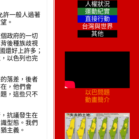
人權狀況
運動紀實
允許一般人過著
直接行動
欲望。
台灣與世界
其他
這個政府的一切
其背後種族歧視
德國還好上許多；
境，以色列也完
惑的落差，後者
存在，他們會
以巴問題
問題，這些只不
動畫簡介
行，抗議發生在
意識型態。我們
反猶主義。