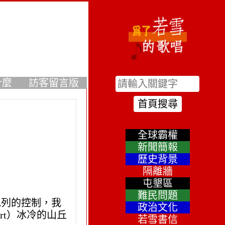
什麼
訪客留言版
全球霸權
新聞簡報
歷史背景
隔離牆
屯墾區
難民問題
色列的控制，我
政治文化
rt）冰冷的山丘
若雪書信