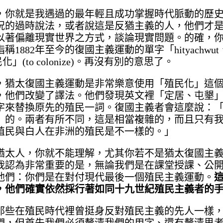
，你就是我遇過的最年輕且成功掌握時代脈動的歷
況的過時說法，或者說這是反猶主義的人，他們才
以著偏離現實世界之方式，談論現實問題。的確，
82年至今的復國主義運動的單字「hityachwut
」(to colonize)。再沒有別的意思了。
，猶太復國主義運動是非常樂意使用「殖民化」這
們改變了譯法。他們發現英文裡「定居、屯墾」（set
字來替換原先的殖民一詞。復國主義者會這麼說：
』的。兩者有所不同，這是相當複雜的，而且只有
殖民與白人在非洲的殖民是不一樣的。」
猶太人，你就不能理解，尤其你若不是猶太復國主
我認為非常重要的是，無論我們是在課堂授課、公
他們：你們是在對付現代最後一個殖民主義運動。
，他們確實依然採行著如同十九世紀殖民主義者的
那些在殖民時代裡曾挺身反對殖民主義的先人一樣