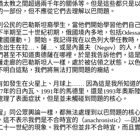
猶太教之間超過兩千年的關係等。但是這些都只是
的一部份，但不應從它們去理解以巴問題。
列公民的巴勒斯坦裔學生，當他們開始學習他們自
半期至二十世紀初期，俄國境內多地，包括Odess
建國運動。）開始。我記得我在以色列大學任教時
出生在拉…、薩…、或是內蓋夫（Negev）的人，
們甚至不知道奧德薩在哪裡。於是我告訴他們，這
薩走廊的巴勒斯坦人一樣，處於被佔領之狀態。以
不明白這點，我們將無法打開問題的癥結。
際有如發生在火星上、月球上…… 因為這是我所知道
年的日內瓦、1991年的馬德里，還是1993年奧斯
處理了表面症狀，但是並未觸碰到問題的核心。
程」同公眾輿論一樣，都無法處理到以巴問題的核
表示我們是不合時宜的（anachronistic）—
二十一世紀的現象。我們不但並非不合時宜，而且