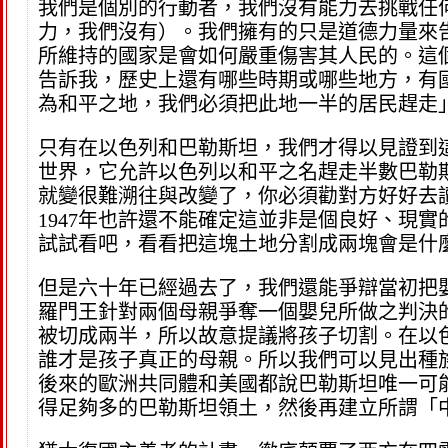
我們是個別的行動者，我們沒有能力去挑戰任
力，我們沒有）。我們擁有的只是道德力量來
所維持的國家是會如何嚴重傷害其人民的。這個
告訴我，歷史上還有哪些時期或哪些地方，有
為和平之地，我們必須把此地一半的居民趕走
只有在以色列和巴勒斯坦，我們才得以見證到
世界，它允許以色列以和平之名趕走半數巴勒
就變很難溯往與改變了，你必須勸對方好好去讀
1947年也許還不能確定這並非是個良好、現實的
試試看吧，看看把這塊土地分割成兩塊會是什
但是六十年已經過去了，我們還能爭辯當初把
羅門王針對兩個母親爭奪一個嬰兒所做之判決
被切成兩半，所以故意提議將孩子切割。在以
誰才是孩子真正的母親。所以我們可以見出種
後來的歐洲共同體和美國都說巴勒斯坦唯一可
得足夠多的巴勒斯坦領土，然後再建立所謂「