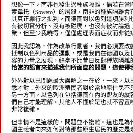
想像一下，南非也發生過種族隔離，倘若在當
索韋托（Soweto）的屠殺，南非的種族隔
其真正罪行之批判。而德國對以色列這項勝利
有被切實分析、沒有被碰觸，也沒有被討論過
業，但至少我曉得，僅僅處理表面症狀而非從
因此我認為，作為改革行動者，我們必須要改
抵制以色列商品的運動，或是我們在德國以及
容的力量之展現，絲毫不比昔日反對種族隔離
恰當的語言來描述我們所面臨的問題，這使得
外界對以巴問題最大誤解之一在於，一來，以
悉才對：外來的歐洲殖民者對於當地原住民不
另一方面，以色列在包括德國在內的盟友的縱
們自己才能理解，其他人不懂於是也就不容置
非常複雜。
但事情不是這樣的，問題並不複雜。這也是為
國主義者向來如何對待那些原生居民的歷史是