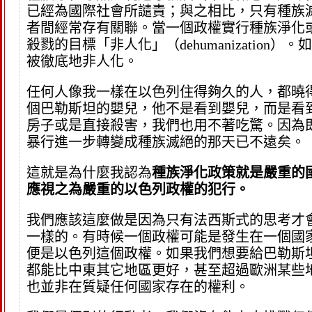
已經為國際社會所譴責；與之相比，只有種族滅絕
者間經常存有關聯。當一個政權實行種族淨化
殺戮的目標「非人化」（dehumanizati
被徹底地非人化。
任何人像我一樣在以色列住得夠久的人，都曉
個巴勒斯坦的嬰兒，他不是看到嬰兒，而是看
房子或是直接殺害，我們也用不著吃驚。因為
暴行進一步轉變成種族滅絕的那天已不遠矣。
這就是為什麼我認為
種族淨化政策就是嚴重的
應視之為嚴重的以色列政權的犯行。
我們應該這麼做是因為只有法西斯式的思考才
一樣的。有時候一個政權可能是發生在一個國
便是以色列這個政權。如果我們想要給巴勒斯
都能比中東其它地區更好，甚至超過歐洲某些
也並非在質疑任何國家存在的權利。