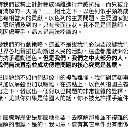
時我們被禁止針對種族隔離進行示威抗議，而只被
離會有消解的一天嗎？……相比之下，以色列似乎頗為
也有相當大的貢獻。以色列的主要問題、主要國家
；眾所觸及到的，只有表面症狀。我不是是個醫師
病因處著手，病人是無法痊癒的。
變我們的行動策略。這並不是說我們必須要改變我
世界各地聲援巴勒斯坦人民的活動，這些都是歐洲
的抗爭運動遜色。
但是我們，我們之中大部分的人
我們無法直指並成功傳達問題的核心究竟是甚麼。
巴問題絕不如他們想像中的複雜難懂，我們對這類
只加以屠殺也加以驅離，在這點上，以色列復國主
容之下，發展出一個對以巴問題的非常複雜的詮釋
喙，尤其你如果是德國人的話，你不被允許插手這
什麼瞭解歷史是那麼地重要。去瞭解那段並不複雜
理解的關鍵。是的，我同意，還有其它事件也有關