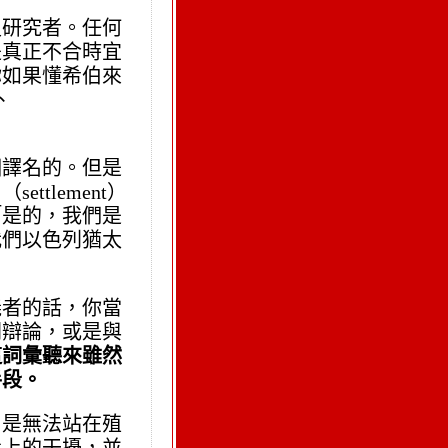
史研究者。任何
是真正不合時宜
你如果懂希伯來
、
個譯名的。但是
tlement）
「是的，我們是
我們以色列猶太
義者的話，你當
開辯論，或是與
這詞彙聽來雖然
手段。
，是無法站在殖