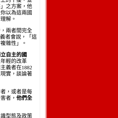
考上的干擾，並
存」之方案，他
以你以為這兩國
的理解。
營，兩者間完全
主義者會說，「這
的複雜性」。
獨立自主的國
是年輕的改革
義者在1882
離現實，談論著
害者，或者是每
受害者，
他們全
意識型態及政策