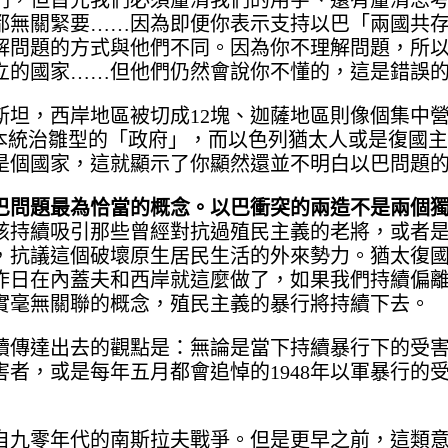
們，但首先我們必須釐清我們的用字、還有釐清思
都無關緊要……因為即便你表示支持以巴「兩國共
解問題的方式與他們不同。因為你不理解問題，所
立的國家……但他們仍然會說你不懂的，這是錯誤
斯坦，西岸地區被切成12塊、迦薩地區則像個集中
有基本統治雛型的「政府」，而以色列猶太人或是復國
是個國家，這就顯示了你顯然還並不明白以巴問題
巴問題最為恰當的概念。以巴衝突的兩造不是兩個
該持續吸引那些曾經對抗過殖民主義的老將，或者
抗議這個破壞原生居民生活的外來勢力。猶太復國主
至昨日在內蓋夫和西岸就這麼做了，如果我們持續偏
實毫無關聯的概念，殖民主義的暴行將持續下去。
續傳達出去的觀點是：無論是當下持續暴行下的受
害者，或是每年五月都會追悼的1948年以軍暴行的
自九零年代的南斯拉夫戰爭。但是更早之前，這類