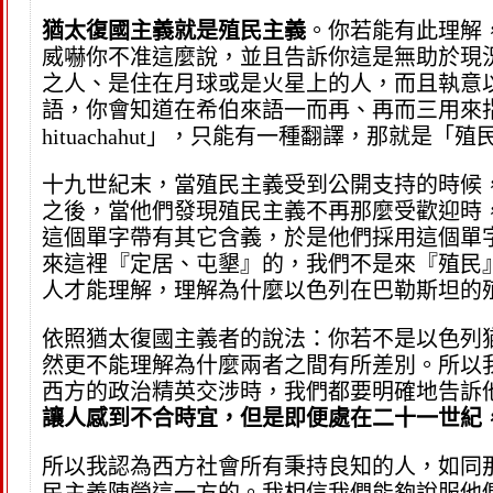
猶太復國主義就是殖民主義
。你若能有此理解
威嚇你不准這麼說，並且告訴你這是無助於現
之人、是住在月球或是火星上的人，而且執意
語，你會知道在希伯來語一而再、再而三用來指稱18
hituachahut」，只能有一種翻譯，那就是「殖民化
十九世紀末，當殖民主義受到公開支持的時候
之後，當他們發現殖民主義不再那麼受歡迎時，他
這個單字帶有其它含義，於是他們採用這個單
來這裡『定居、屯墾』的，我們不是來『殖民
人才能理解，理解為什麼以色列在巴勒斯坦的
依照猶太復國主義者的說法：你若不是以色列
然更不能理解為什麼兩者之間有所差別。所以
西方的政治精英交涉時，我們都要明確地告訴
讓人感到不合時宜，但是即便處在二十一世紀
所以我認為西方社會所有秉持良知的人，如同