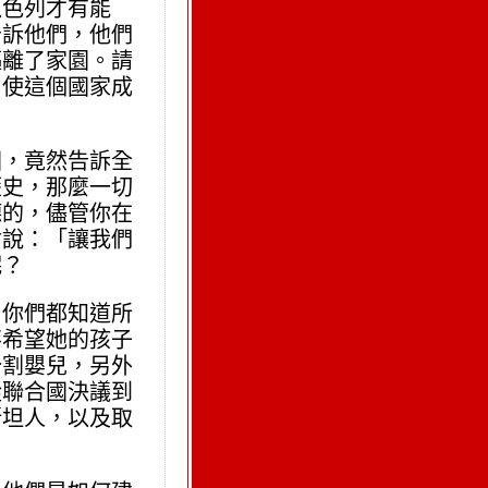
以色列才有能
告訴他們，他們
驅離了家園。請
了使這個國家成
國，竟然告訴全
歷史，那麼一切
德的，儘管你在
會說：「讓我們
呢？
？你們都知道所
不希望她的孩子
分割嬰兒，另外
從聯合國決議到
斯坦人，以及取