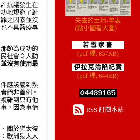
允許抗議發生在
成功地規避了對
犯罪之因素並沒
失去的土地-年表
，也不具醫療專
(點小圖看大圖)
若雪家書
們那頗為成功的
(pdf 檔, 857KB)
公民社會令人動
，並沒有使用最
伊拉克淪陷紀實
(pdf 檔, 644KB)
事件應該感到熟
義者絕非首例。
，複雜到只有他
件事，因為事情
RSS 訂閱本站
的、關於猶太復
係：歐洲猶太人