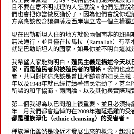
民主義陣營這一方的。我相信我們能夠說服他
且不要在意不明就理的人怎麼說。他們怎麼說
們也會把你當做反猶份子，因為他們會說你理
方案應該包含讓迦薩及西岸建立成一個主權獨
現在巴勒斯坦人住的地方就像兩個南非的班圖
無法通行，並且僅在拉馬拉（Ramallah）
就是巴勒斯坦人的國家，如果你並不明白這就
我希望大家能夠明白，
殖民主義是描述今天以
家，而是殖民者與被殖民者的關係
。我們也應
者，共同對抗這應該是普世所譴責的殖民主義，
年以及1948年就已經持續著殖民活動了，甚
所謂的和平協商、兩國論、以及其他與實際現
第二個我認為以巴問題上很重要、並且必須持
年一月我們都會追悼的在2009年迦薩遇難的受
都是種族淨化（ethnic cleansing）的受害者。
種族淨化雖然是晚近才發展出來的概念，起源