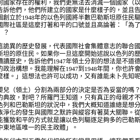
何國家存在的權利，我們更無法去消滅一個國家（
告訴他們，他們所建立的國家是什麼樣子的，並且
創立於1948年的以色列國將半數巴勒斯坦原住民
國際社區是這麼打著和平的口號並且高論著：「為
」？
這詭異的歷史發展，代表國際社會集體意志的聯合
斯坦的原住民。如果你一旦這麼開始述說以色列的
讀歷史，告訴他們1947年領土分割的想法是不道
政治構想。我能理解在1947到1948年間，你也許
麼樣。」這想法也許可以成功，又有誰能未卜先知
嬰兒（領土）分割為兩部分的決定是否為妥當的嗎
的典故，對吧？所羅門王知道，只有真正的母親才
色列和巴勒斯坦的狀況中，我們大概知道誰總是想
族淨化的發生與國際之默許與縱容有著莫大關聯。
能獲致和平的方式就是讓以色列驅逐足夠多的巴勒
中東地區唯一的民主政體」。