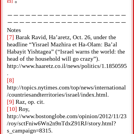
四]
。
－－－－－－－－－－－－－－－－－－－－
－－－－－－－－－－－－－－－－－－－－
Notes
[7]
Barak Ravid, Ha’aretz, Oct. 26, under the
headline “Yisrael Mazhira et Ha-Olam: Ba’al
Habayit Yishtagea” (“Israel warns the world: the
head of the household will go crazy”).
http://www.haaretz.co.il/news/politics/1.1850595
.
[8]
http://topics.nytimes.com/top/news/international
/countriesandterritories/israel/index.html.
[9]
Raz, op. cit.
[10]
Roy,
http://www.bostonglobe.com/opinion/2012/11/23
/roy/sctFniw6Wn2n9nTdxZ91RJ/story.html?
s_campaign=8315.