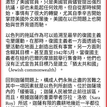
激怒了美國官員，只是美國官員儘管提出強烈
抗議，卻也未能起任何效用。但自從那時候開
始，事情有了很大的轉變，尤其自季辛吉開始
掌控美國外交政策後，美國在以巴問題上也開
始與世界背道而馳。
以色列的拖延作為可以追溯至最早的復國主義
屯墾運動，在那時，復國主義者一方面透過屯
墾活動在地面上創造出既有事實，另一方面則
含糊其目標。甚至直至1942年5月，當復國主
義者在紐約巴爾的摩旅館舉行集會時，他們也
沒有正式宣告其目標乃是建立「猶太共和國」
（Jewish commonwealth）。
回到迦薩問題上，構成人們永無止盡的苦難之
其中一項因素就是以色列所創造、位於迦薩境
內的「緩衝區」；迦薩人民被禁止前往該區，
而且，根據迦薩的重要學者莎拉．洛依（Sara
Roy）所述，迦薩有限的農耕地幾近一半都位