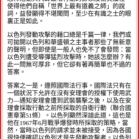
使得他們自稱「世界上最有道義之師」的說
詞，益發顯得不堪聞問，至少在有識之士的眼
裏正是如此。
以色列發動攻擊的藉口總是千篇一律，我們或
可拋開以色列和華盛頓之主事者那些了無新意
的聲明，但即使是一般人也免不了會發問：當
以色列遭受導彈猛烈攻擊時，她該怎麼辦？有
此一問無可厚非，但它卻有著再簡單也不過的
答案。
答案之一是，遵照國際法行事。國際法只有在
一個狀況下允許在沒有安理會的授權下使用武
力—通知安理會遭到武裝襲擊之後，以及在安
理會採取行動之前所採取的自衛行動（聯合國
憲章第51條）。以色列顯然深諳此道，這也是
他在1967年6月戰爭爆發時所採取的策略，當
然，當時以色列的請求並未被接受，因為各國
很快便確認以色列才是先發動攻擊者。以色列