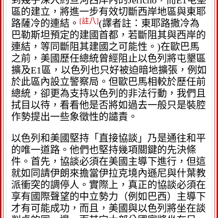
到幾乎深入約旦河西岸內的Jericho，而E1屯墾
區的建立，將進一步有效切斷西岸地區與東耶
[註八]
路薩冷的連結。
(譯者註：東耶路撒冷為
巴勒斯坦預定的建國首都，若斷阻其與西岸的
連結，等同斷阻其建國之可能性。)在歐巴馬
之前，美國歷任總統曾經阻止以色列將屯墾區
擴及E1區，以色列也只好被迫暗地擴張，例如
於此區內設立警察局。但歐巴馬相較於歷任前
總統，卻更為支持以色列的非法行動，我們且
拭目以待，看看他是否將如過去一般只是裝腔
作勢提出一些象徵性的譴責。
以色列和美國堅持「直接協談」乃是通往和平
的唯一道路。他們也堅持幾項關鍵的先決條
件。首先，協談必須在美國主導下進行，但這
就如同請伊朗來擔當伊拉克境內遜尼與什葉教
派衝突的調停人。實際上，真正的協談必須在
享有國際聲望的中立勢力（例如巴西）主導下
才有可能成功，而且，美國與以色列將坐在談