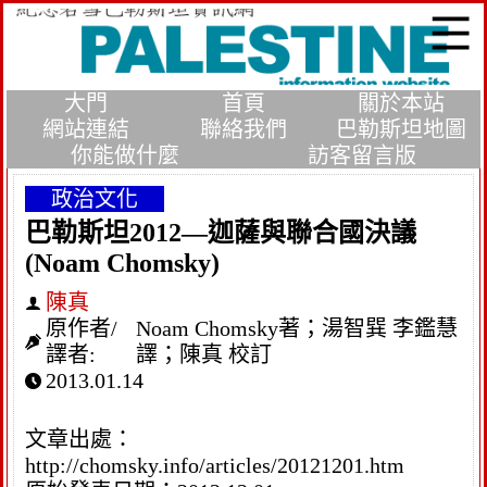
大門
首頁
關於本站
網站連結
聯絡我們
巴勒斯坦地圖
你能做什麼
訪客留言版
政治文化
巴勒斯坦2012—迦薩與聯合國決議
(Noam Chomsky)
陳真
原作者/
Noam Chomsky著；湯智巽 李鑑慧
譯者:
譯；陳真 校訂
2013.01.14
文章出處：
http://chomsky.info/articles/20121201.htm