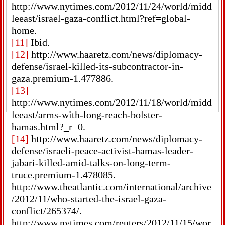
http://www.nytimes.com/2012/11/24/world/midd
leeast/israel-gaza-conflict.html?ref=global-
home.
[11]
Ibid.
[12]
http://www.haaretz.com/news/diplomacy-
defense/israel-killed-its-subcontractor-in-
gaza.premium-1.477886.
[13]
http://www.nytimes.com/2012/11/18/world/midd
leeast/arms-with-long-reach-bolster-
hamas.html?_r=0.
[14]
http://www.haaretz.com/news/diplomacy-
defense/israeli-peace-activist-hamas-leader-
jabari-killed-amid-talks-on-long-term-
truce.premium-1.478085.
http://www.theatlantic.com/international/archive
/2012/11/who-started-the-israel-gaza-
conflict/265374/.
http://www.nytimes.com/reuters/2012/11/15/wor