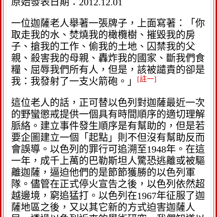
原始發表日期：2012.12.01
一位迦薩老人舉著一張牌子，上面寫著：「你
取走我的水、焚燒我的橄欖樹、摧毀我的房
子、搶我的工作、偷我的土地、囚禁我的父
親、殺害我的母親、轟炸我的國家、斷我們食
糧、屈辱我們所有人，但是，該被譴責的卻是
[註一]
我：我發射了一支火箭砲。」
這位老人的話，正可替以色列對迦薩最近一次
的野蠻懲戒提供一個具有時間順序的適切理解
脈絡。建立事件發生順序是有幫助的，但是若
要企圖建立一個「起點」則不但沒有幫助反而
會誤導。以色列的罪行可追溯至1948年。在這
一年，成千上萬的巴勒斯坦人驚恐逃離或被驅
離迦薩，逼迫他們的是節節獲勝的以色列軍
隊。儘管在正式停火宣告之後，以色列依然超
越邊境，窮追猛打。以色列在1967年征服了迦
薩地區之後，又以其它新的方式迫害迦薩人