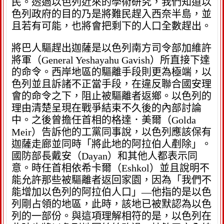
民。透過以色列近來的學術研究，我們知道以
色列政府的目的乃是將難民趕入西奈半島，並
且若有可能，也將會把剩下的人口全數趕出。
將巴人驅趕出迦薩是以色列南方司令部加維許
將軍（General Yeshayahu Gavish）所直接下達
的命令。西岸地區的驅離手段則更為極端，以
色列並且訴諸不正當手段，在違反聯合國安理
會的命令之下，阻止被驅離者返鄉。以色列的
理由清楚呈現在戰爭結束不久後的內部討論
中。之後曾擔任首相的格達．美爾（Golda
Meir）告訴他的工黨同事說，以色列應該保有
迦薩走廊並同時「將此地的阿拉伯人剷除」。
國防部長戴安（Dayan）和其他人都表示同
意。時任首相依希卡爾（Eshkol）並且說明不
能允許那些被驅離者返回家園，因為「我們不
能增加以色列的阿拉伯人口」—他指的是以色
列剛占領的地區，此時，該地已被默認為以色
列的一部份。與這項理解相符的是，以色列在