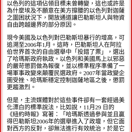
以色列的這項佔領目標未曾轉變，這也或許是
為什麼埃及不願意在美方撐腰的以色列對迦薩
之圍困狀況下，開放通道讓巴勒斯坦人與物資
自由跨越邊界的部分原因。
現今美國及以色列對巴勒斯坦暴行的增高，可
追溯至2006年1月。這時，巴勒斯坦人在阿拉
伯世界首次的自由選舉中「投錯了票」，選出
了哈瑪斯政府執政。以色列和美國馬上以邪惡
的嚴苛懲罰做為報復，並以標準程序準備了一
場軍事政變來顛覆民選政府。2007年當政變企
圖受挫、哈瑪斯穩定控制迦薩地區之後，懲罰
更趨激烈。
但是，主流媒體對於這些事件卻有一套經過美
化漂白的標準說法，比如說，11月29 日的
《紐約時報》寫著：「哈瑪斯透過參與並且贏
得巴勒斯坦2006年的選舉進入了政壇，但它面
對西方的反對，卻無法進行有效統治，於是它