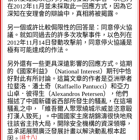
在2012年11月並未採取此一回應方式，因為它
深知在安理會的辯論中，真相將被揭露。
另一個或許比較侷限性的回答是：同意停火協
議。就如同過去的許多次攻擊事件，以色列在
2012年11月14日發動攻擊前，同意停火協議是
極有可能達成的作法。
另外還有一些更具深遠影響的回應方式。這期
的《國家利益》（National Interest）期刊中恰
好對此有所討論。這篇文章的作者是亞洲學者
拉婓洛．潘土奇（Raffaello Pantucci）和亞力
山卓．彼得生（Alexandros Petersen），他們
描述了中國新疆省西部所發生的騷亂，在這場
騷亂之中，「維吾爾人聚眾繞城示威並恣意毆
打漢人致死」。中國國家主席胡錦濤很快地飛
往該省主持大局，開除安全機構的資深領導，
並承諾展開廣泛發展計畫以解決動亂根本起
[註十八]
因。