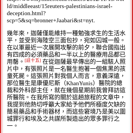
ld/middleeast/15reuters-palestinians-israel-
deception.html?
scp=5&sq=bronner+Jaabari&st=nyt.
幾年來，迦薩僅能維持一種勉強求生的生活水
平，並受到海陸空三面包抄，宛如囚城一般。
在以軍最近一次展開攻擊的前夕，聯合國指出
有四成的必須藥品和一半以上的醫療用品都已
[註十五]
用罄。
在從迦薩最早傳出的一組駭人照
片中，有張照片是一名醫生抱著一個焦黑的孩
童死屍。這張照片對我個人而言，意義深遠，
那位醫生是康優尼斯（KhanYunis）醫院的總
裁和外科部主任，就在幾個星期前我曾拜訪這
所醫院。在我所寫的關於這趟旅程的文章中，
我提到他熱切呼籲大家給予他們所極度欠缺的
簡易藥品和手術器材，而這些窘境乃是美以圍
城罪行和埃及之共謀所製造出的眾多罪行之
一。