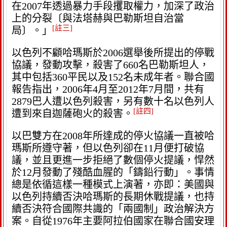
在2007年透過暴力手段攫取權力，加深了政治
上的分裂〔與法塔赫與巴勒斯坦自治當
[註三]
局〕。」
以色列不顧哈瑪斯於2006選舉後所提出的停戰
協議，發動攻擊，殺害了660名巴勒斯坦人，
其中包括360平民以及152名未成年者。聯合國
報告指出，2006年4月至2012年7月間，共有
2879巴人遭以色列殺害，另有數十名以色列人
[註四]
遭到來自迦薩砲火的殺害。
以巴雙方在2008年所達成的停火協議一直被哈
瑪斯所遵守著，但以色列卻在11月便打破協
議，並且更進一步拒絕了數個停火提議，悍然
於12月發動了殘酷血腥的「鑄鉛行動」。事情
總是依循這樣一種模式上演著，亦即：美國與
以色列持續否決哈瑪斯的長期休戰提議，也持
續否決符合國際共識的「兩國制」政治解決方
案。自從1976年主要阿拉伯國家在聯合國安理