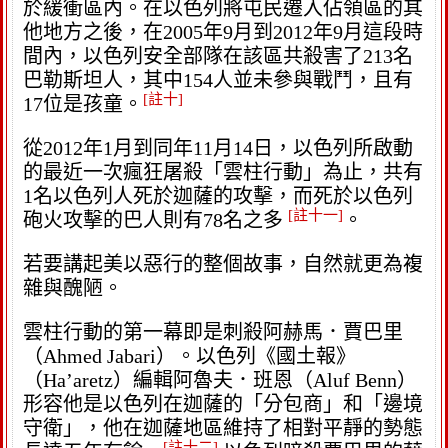
於緩衝區內。在以色列將屯民遷入佔領區的其
他地方之後，在2005年9月到2012年9月這段時
間內，以色列安全部隊在該區共殺害了213名
巴勒斯坦人，其中154人並未參與戰鬥，且有
[註十]
17位是孩童。
從2012年1月到同年11月14日，以色列所啟動
的最近一次瘋狂屠殺「雲柱行動」為止，共有
1名以色列人死於迦薩的攻擊，而死於以色列
[註十一]
砲火攻擊的巴人則有78名之多
。
若要講起美以惡行的整個故事，自然就更為複
雜與醜陋。
雲柱行動的第一幕即是刺殺阿赫馬．賈巴里
（Ahmed Jabari）。以色列《國土報》
（Ha’aretz）編輯阿魯夫．班恩（Aluf Benn）
形容他是以色列在迦薩的「分包商」和「邊境
守衛」，他在迦薩地區維持了相對平靜的勢態
[註十二]