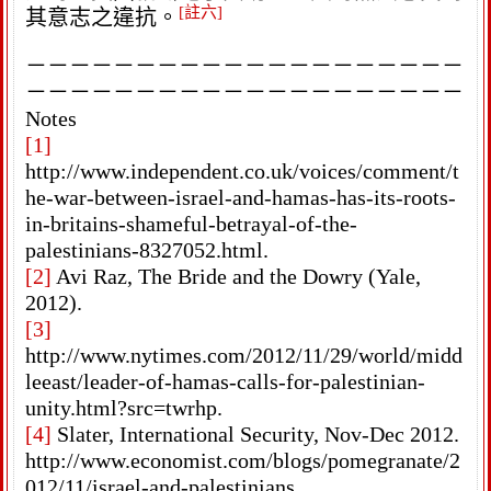
[註六]
其意志之違抗。
－－－－－－－－－－－－－－－－－－－－
－－－－－－－－－－－－－－－－－－－－
Notes
[1]
http://www.independent.co.uk/voices/comment/t
he-war-between-israel-and-hamas-has-its-roots-
in-britains-shameful-betrayal-of-the-
palestinians-8327052.html.
[2]
Avi Raz, The Bride and the Dowry (Yale,
2012).
[3]
http://www.nytimes.com/2012/11/29/world/midd
leeast/leader-of-hamas-calls-for-palestinian-
unity.html?src=twrhp.
[4]
Slater, International Security, Nov-Dec 2012.
http://www.economist.com/blogs/pomegranate/2
012/11/israel-and-palestinians.