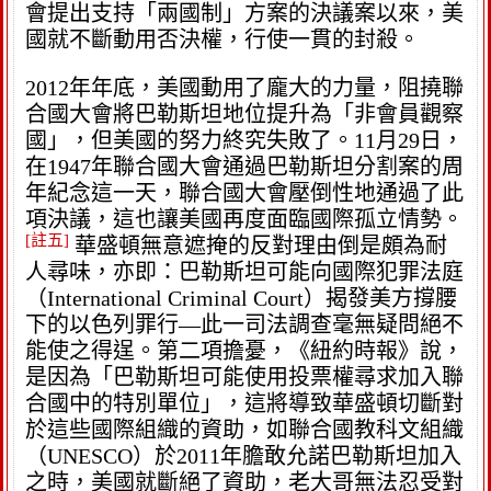
會提出支持「兩國制」方案的決議案以來，美
國就不斷動用否決權，行使一貫的封殺。
2012年年底，美國動用了龐大的力量，阻撓聯
合國大會將巴勒斯坦地位提升為「非會員觀察
國」，但美國的努力終究失敗了。11月29日，
在1947年聯合國大會通過巴勒斯坦分割案的周
年紀念這一天，聯合國大會壓倒性地通過了此
項決議，這也讓美國再度面臨國際孤立情勢。
[註五]
華盛頓無意遮掩的反對理由倒是頗為耐
人尋味，亦即：巴勒斯坦可能向國際犯罪法庭
（International Criminal Court）揭發美方撐腰
下的以色列罪行—此一司法調查毫無疑問絕不
能使之得逞。第二項擔憂，《紐約時報》說，
是因為「巴勒斯坦可能使用投票權尋求加入聯
合國中的特別單位」，這將導致華盛頓切斷對
於這些國際組織的資助，如聯合國教科文組織
（UNESCO）於2011年膽敢允諾巴勒斯坦加入
之時，美國就斷絕了資助，老大哥無法忍受對