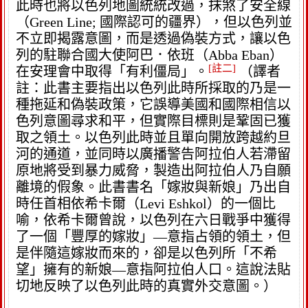
此時也將以色列地圖統統改過，抹煞了安全線
（Green Line; 國際認可的疆界），但以色列並
不立即揭露意圖，而是透過偽裝方式，讓以色
列的駐聯合國大使阿巴．依班（Abba Eban）
[註二]
在安理會中取得「有利僵局」。
（譯者
註：此書主要指出以色列此時所採取的乃是一
種拖延和偽裝政策，它誤導美國和國際相信以
色列意圖尋求和平，但實際目標則是鞏固已獲
取之領土。以色列此時並且單向開放跨越約旦
河的通道，並同時以廣播警告阿拉伯人若滯留
原地將受到暴力威脅，製造出阿拉伯人乃自願
離境的假象。此書書名「嫁妝與新娘」乃出自
時任首相依希卡爾（Levi Eshkol）的一個比
喻，依希卡爾曾說，以色列在六日戰爭中獲得
了一個「豐厚的嫁妝」—意指占領的領土，但
是伴隨這嫁妝而來的，卻是以色列所「不希
望」擁有的新娘—意指阿拉伯人口。這說法貼
切地反映了以色列此時的真實外交意圖。）