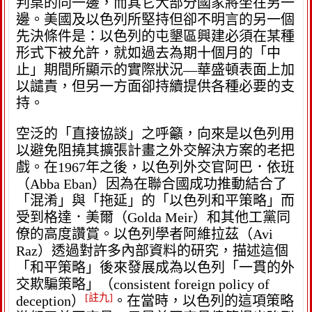
判桌的同一邊，而其它大部分國家將坐在另一
邊。美國及以色列所堅持但卻不明言的另一個
先決條件是：以色列的屯墾區興建必須在某種
形式下被允許，就如過去為期十個月的「中
止」期間所顯示的實際狀況—華盛頓表面上加
以譴責，但另一方面卻持續提供各種必要的支
持。
空泛的「直接協談」之呼籲，向來是以色列用
以避免阻撓其擴張計畫之外交解決方案的老把
戲。在1967年之後，以色列外交官阿巴．依班
（Abba Eban）因為在聯合國成功推動結合了
「混淆」與「拖延」的「以色列和平策略」而
受到格達．美爾（Golda Meir）和其他工黨同
僚的高度讚賞。以色列學者阿維拉茲（Avi
Raz）透過對許多內部資料的研究，描述這個
「和平策略」後來發展成為以色列「一貫的外
交欺騙策略」（consistent foreign policy of
[註九]
deception）
。在當時，以色列的這項策略