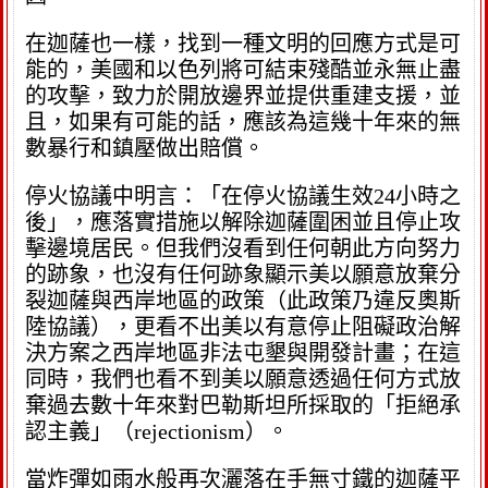
在迦薩也一樣，找到一種文明的回應方式是可
能的，美國和以色列將可結束殘酷並永無止盡
的攻擊，致力於開放邊界並提供重建支援，並
且，如果有可能的話，應該為這幾十年來的無
數暴行和鎮壓做出賠償。
停火協議中明言：「在停火協議生效24小時之
後」，應落實措施以解除迦薩圍困並且停止攻
擊邊境居民。但我們沒看到任何朝此方向努力
的跡象，也沒有任何跡象顯示美以願意放棄分
裂迦薩與西岸地區的政策（此政策乃違反奧斯
陸協議），更看不出美以有意停止阻礙政治解
決方案之西岸地區非法屯墾與開發計畫；在這
同時，我們也看不到美以願意透過任何方式放
棄過去數十年來對巴勒斯坦所採取的「拒絕承
認主義」（rejectionism）。
當炸彈如雨水般再次灑落在手無寸鐵的迦薩平