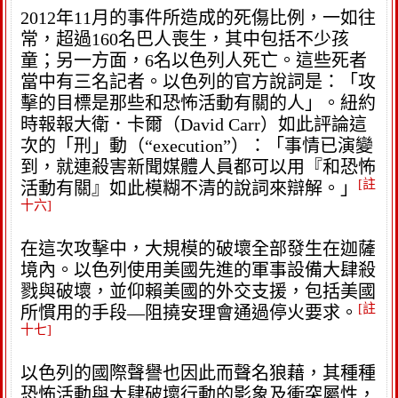
2012年11月的事件所造成的死傷比例，一如往
常，超過160名巴人喪生，其中包括不少孩
童；另一方面，6名以色列人死亡。這些死者
當中有三名記者。以色列的官方說詞是：「攻
擊的目標是那些和恐怖活動有關的人」。紐約
時報報大衛．卡爾（David Carr）如此評論這
次的「刑」動（“execution”）：「事情已演變
到，就連殺害新聞媒體人員都可以用『和恐怖
[註
活動有關』如此模糊不清的說詞來辯解。」
十六]
在這次攻擊中，大規模的破壞全部發生在迦薩
境內。以色列使用美國先進的軍事設備大肆殺
戮與破壞，並仰賴美國的外交支援，包括美國
[註
所慣用的手段—阻撓安理會通過停火要求。
十七]
以色列的國際聲譽也因此而聲名狼藉，其種種
恐怖活動與大肆破壞行動的影象及衝突屬性，