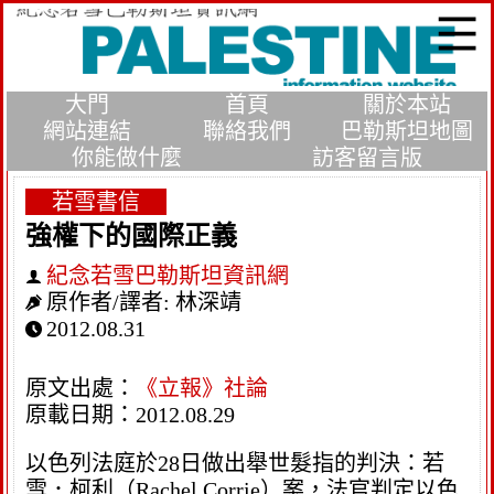
大門
首頁
關於本站
網站連結
聯絡我們
巴勒斯坦地圖
你能做什麼
訪客留言版
若雪書信
強權下的國際正義
紀念若雪巴勒斯坦資訊網
原作者/譯者:
林深靖
2012.08.31
原文出處：
《立報》社論
原載日期：2012.08.29
以色列法庭於28日做出舉世髮指的判決：若
雪．柯利（Rachel Corrie）案，法官判定以色