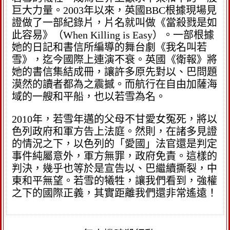
巨大力量。2003年以來，英國BBC根據現場見
證做了一部紀錄片，片名就叫做《當殺戮是如
此容易》（When Killing is Easy）。一部根據
她的日記和書信所編導的舞台劇《我名叫若
雪》，迄今國際上連演不衰。英國《衛報》將
她的書信集結成冊，讓許多原先對以、巴問題
漠然的讀者都為之震撼。而航行在自由加薩海
域的一艘和平船，也以若雪為名。
2010年，若雪年邁的父母不甘愛女冤死，將以
色列政府和軍方告上法庭。然則，在諸多見證
的情況之下，以色列的「愛國」法官還是判定
事件純屬意外，軍方無罪，政府免責。這樣的
判決，幾乎也等於是宣告以、巴繼續撕裂，中
東和平無望。若雪的犧牲，讓我們看到，強權
之下的國際正義，其實距離我們還非常遙遠！