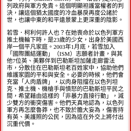
列政府與軍方免責。這個明顯袒護當權者的判
決，讓這個猶太國度的冷血暴戾再度公諸於
世，也讓中東的和平遠景蒙上更深重的陰影。
若雪．柯利何許人也？在她喪命於以色列軍方
推土機輪下時，是23歲的少女，出身於美國西
岸一個平凡家庭。2003年1月底，若雪加入
「國際團結運動」（ISM）志願者計畫，與其
他7位英、美夥伴到巴勒斯坦加薩走廊雷法
市，分散住在巴勒斯坦老百姓家中，協助他們
維護家園的平和與安全。必要的時候，他們會
充當「人肉盾牌」，以肉身阻擋在以色列坦
克、推土機、機槍手與憤怒的巴勒斯坦平民之
間，希望藉由這樣的「非暴力直接行動」，減
少雙方的衝突傷害。他們天真地認為，以色列
軍方再怎麼魯莽，也不致於膽大妄為，傷害持
有英、美護照的公民，因為這在外交上將付出
沉重代價。