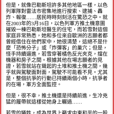
但是，就像巴勒斯坦許多其他地區一樣，以色
列軍隊對雷法市密集地進行搜索、逮捕、轟
炸、報復……居民時時刻刻活在驚恐之中。就
在2003年的3月16日，以色列軍方推土機意圖
摧毀一棟巴勒斯坦醫生的住宅，而若雪對這個
家庭非常熟悉，她和多位來自歐洲的志願者都
曾經借住在他們家中，她很清楚，這絕不是什
麼「恐怖分子」或「炸彈客」的巢穴；但是，
怪手持續逼進，若雪穿著橘色反光夾克，擋在
機器和房子之間。根據其他在場志願者的見
證，若雪就站在聳起的土堆和推土機之間，幾
乎就與駕駛面對面，駕駛不可能看不見。尤其
是，整個抗爭的行動已持續兩個小時，抗爭者
的在場，軍方全面監控。
但是，很不幸，推土機還是持續前進，生冷兇
猛的履帶就這樣從她身上輾過……
若雪的犧牲，成為世界上籲求中東和平的一股